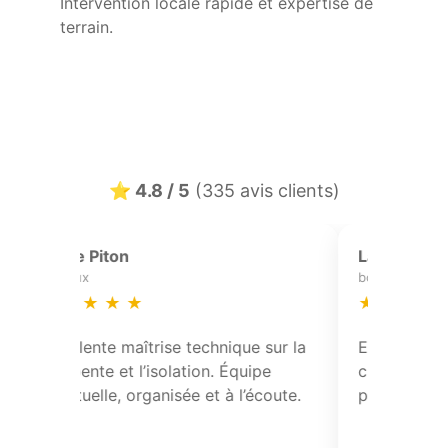
Intervention locale rapide et expertise de
terrain.
⭐ 4.8 / 5
(335 avis clients)
Aurelie Blanchard
enciennes
saint-amand-les-eaux
★
★
★
★
★
★
aîtrise technique sur la
Réfection partielle de toitur
 l’isolation. Équipe
pose de solins et contrôle de
organisée et à l’écoute.
points singuliers. Travail pro
conforme.