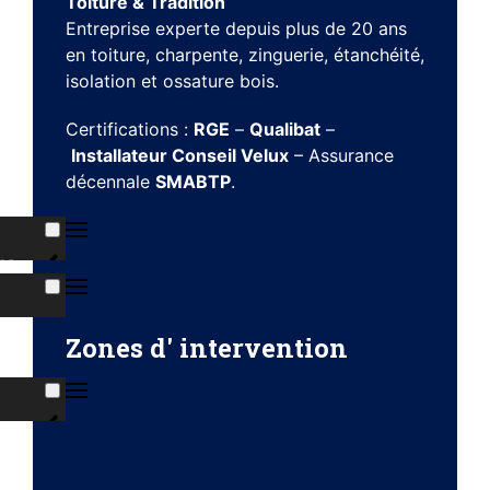
Toiture & Tradition
Entreprise experte depuis plus de 20 ans
en toiture, charpente, zinguerie, étanchéité,
isolation et ossature bois.
Certifications :
RGE
–
Qualibat
–
Installateur Conseil Velux
– Assurance
décennale
SMABTP
.
ns
s
Zones d' intervention
ises