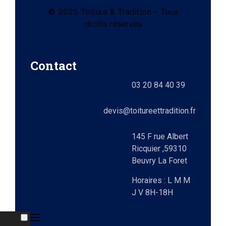
© 2025 Toiture & Tradition – Tous
tes
droits réservés
e)
Contact
ts
03 20 84 40 39
lez-
0)
elle
devis@toitureettradition.fr
ges
x
145 F rue Albert
Ricquier ,59310
Beuvry La Foret
9)
Horaires : L M M
J V 8H-18H
e