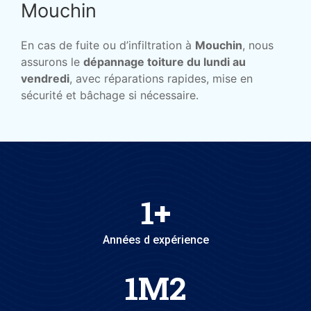
Mouchin
En cas de fuite ou d’infiltration à
Mouchin
, nous
assurons le
dépannage toiture du lundi au
vendredi
, avec réparations rapides, mise en
sécurité et bâchage si nécessaire.
1
+
Années d expérience
1
M2