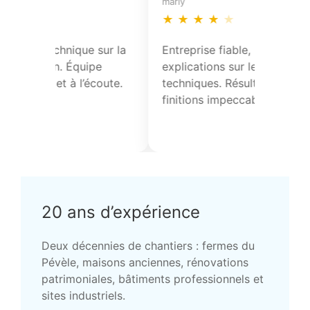
mons-en-pevele
landas
★
★
★
★
★
★
★
★
Travaux de zinguerie et
Entreprise
remplacement de tuiles réalisés avec
explicatio
sérieux. Bons conseils techniques et
techniques
respect des délais annoncés.
finitions 
20 ans d’expérience
Deux décennies de chantiers : fermes du
Pévèle, maisons anciennes, rénovations
patrimoniales, bâtiments professionnels et
sites industriels.