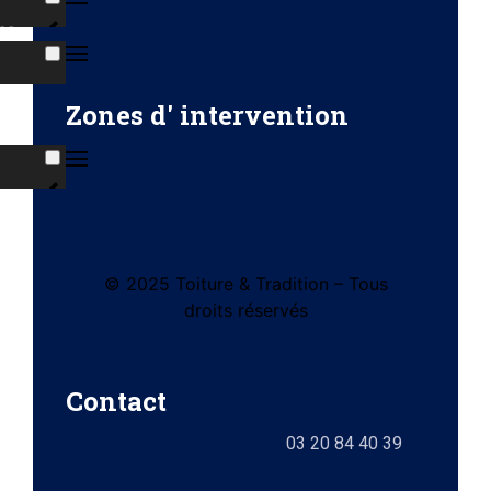
ns
s
Zones d' intervention
ises
© 2025 Toiture & Tradition – Tous
tes
droits réservés
e)
Contact
ts
03 20 84 40 39
lez-
0)
elle