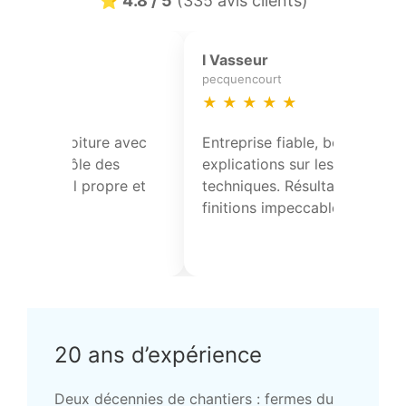
⭐ 4.8 / 5
(335 avis clients)
J Dewaele
N Masse
coutiches
mons-en-baroeu
★
★
★
★
★
★
★
★
★
Réfection partielle de toiture avec
Réfection par
pose de solins et contrôle des
pose de solin
points singuliers. Travail propre et
points singuli
conforme.
conforme.
20 ans d’expérience
Deux décennies de chantiers : fermes du