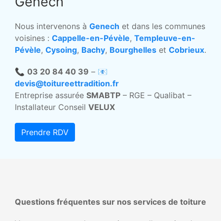
Genech
Nous intervenons à
Genech
et dans les communes
voisines :
Cappelle-en-Pévèle
,
Templeuve-en-
Pévèle
,
Cysoing
,
Bachy
,
Bourghelles
et
Cobrieux
.
📞
03 20 84 40 39
– 📧
devis@toitureettradition.fr
Entreprise assurée
SMABTP
– RGE – Qualibat –
Installateur Conseil
VELUX
Prendre RDV
Questions fréquentes sur nos services de toiture