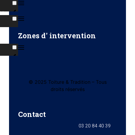
ns
s
Zones d' intervention
ises
© 2025 Toiture & Tradition – Tous
tes
droits réservés
e)
Contact
ts
03 20 84 40 39
lez-
0)