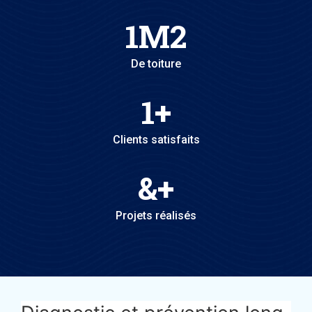
1
M2
De toiture
1
+
Clients satisfaits
&
+
Projets réalisés