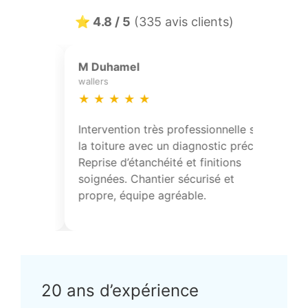
⭐ 4.8 / 5
(335 avis clients)
Julien Colin
sainghin-en-melantois
★
★
★
★
★
ble, bonnes
Excellente maîtrise technique su
r les solutions
charpente et l’isolation. Équipe
sultat durable et
ponctuelle, organisée et à l’éco
ccables.
20 ans d’expérience