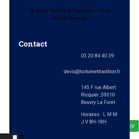
© 2025 Toiture & Tradition – Tous
tes
droits réservés
e)
Contact
ts
03 20 84 40 39
lez-
0)
elle
devis@toitureettradition.fr
ges
x
145 F rue Albert
Ricquier ,59310
Beuvry La Foret
9)
Horaires : L M M
J V 8H-18H
e
Demande de RDV