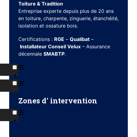
Toiture & Tradition
Entreprise experte depuis plus de 20 ans
en toiture, charpente, zinguerie, étanchéité,
isolation et ossature bois.
Certifications :
RGE
–
Qualibat
–
Installateur Conseil Velux
– Assurance
décennale
SMABTP
.
ns
s
Zones d' intervention
ises