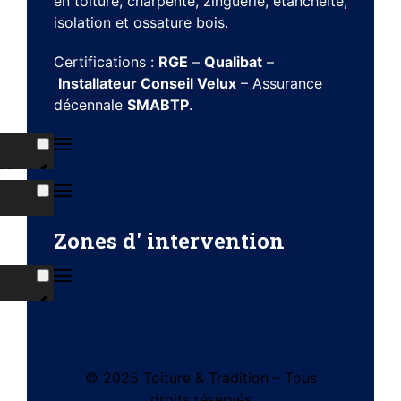
en toiture, charpente, zinguerie, étanchéité,
isolation et ossature bois.
Certifications :
RGE
–
Qualibat
–
Installateur Conseil Velux
– Assurance
décennale
SMABTP
.
ns
s
Zones d' intervention
ises
© 2025 Toiture & Tradition – Tous
tes
droits réservés