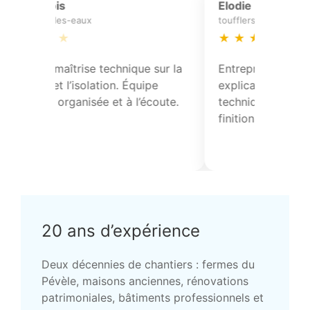
Isabelle Colin
flines-lez-raches
★
★
★
★
★
uerie et
Entreprise fiable, bonnes
 tuiles réalisés avec
explications sur les solutions
onseils techniques et
techniques. Résultat durable et
ais annoncés.
finitions impeccables.
20 ans d’expérience
Deux décennies de chantiers : fermes du
Pévèle, maisons anciennes, rénovations
patrimoniales, bâtiments professionnels et