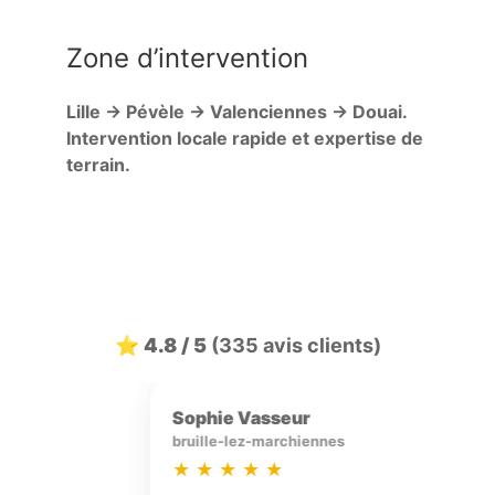
Zone d’intervention
Lille → Pévèle → Valenciennes → Douai.
Intervention locale rapide et expertise de
terrain.
⭐ 4.8 / 5
(335 avis clients)
Mathieu P
rumegies
★
★
★
★
★
★