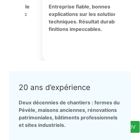
 zinguerie et
Intervention très professio
nt de tuiles réalisés
sur la toiture avec un diagn
ux. Bons conseils
précis. Reprise d’étanchéit
 et respect des délais
finitions soignées. Chantier
sécurisé et propre, équipe
agréable.
20 ans d’expérience
Deux décennies de chantiers : fermes du
Pévèle, maisons anciennes, rénovations
patrimoniales, bâtiments professionnels
et sites industriels.
Demande de RDV