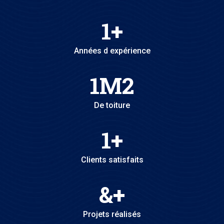
1
+
Années d expérience
1
M2
De toiture
1
+
Clients satisfaits
&
+
Projets réalisés