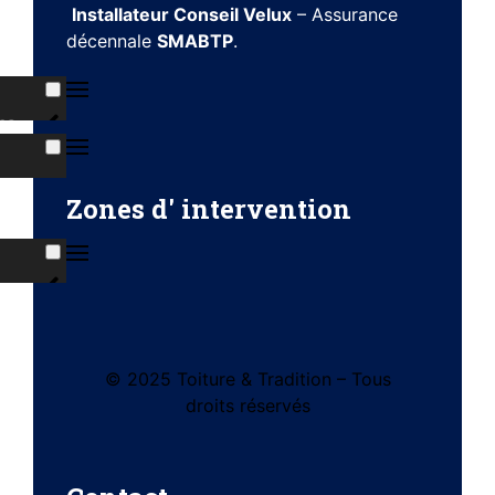
Installateur Conseil Velux
– Assurance
décennale
SMABTP
.
ns
s
Zones d' intervention
ises
© 2025 Toiture & Tradition – Tous
tes
droits réservés
e)