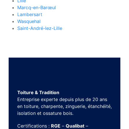
Lille
Marcq-en-Barœul
Lambersart
Wasquehal
Saint-André-lez-Lille
Toiture & Tradition
Entreprise experte depuis plus de 20 ans
en toiture, charpente, zinguerie, étanchéité,
isolation et ossature bois.
Certifications :
RGE
–
Qualibat
–