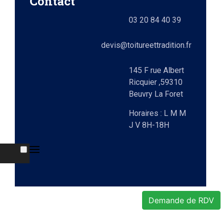
Contact
ts
03 20 84 40 39
lez-
0)
elle
devis@toitureettradition.fr
ges
x
145 F rue Albert
Ricquier ,59310
Beuvry La Foret
9)
Horaires : L M M
J V 8H-18H
e
Demande de RDV