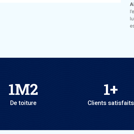
A
l
l
e
1
M2
1
+
De toiture
Clients satisfaits