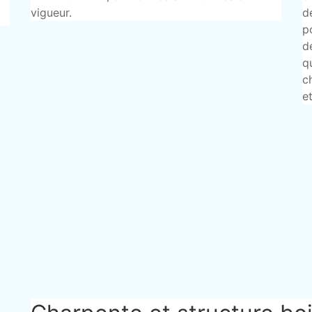
vigueur.
d
p
d
q
c
e