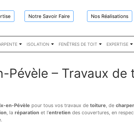
rtise
Notre Savoir Faire
Nos Réalisations
ARPENTE
ISOLATION
FENÊTRES DE TOIT
EXPERTISE
-Pévèle – Travaux de t
ix-en-Pévèle
pour tous vos travaux de
toiture
, de
charpe
ion
, la
réparation
et l’
entretien
des couvertures, en respecta
.