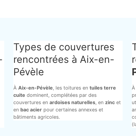
Types de couvertures
-
rencontrées à Aix-en-
Pévèle
À
Aix-en-Pévèle
, les toitures en
tuiles terre
À
cuite
dominent, complétées par des
p
couvertures en
ardoises naturelles
, en
zinc
et
u
en
bac acier
pour certaines annexes et
a
bâtiments agricoles.
c
(