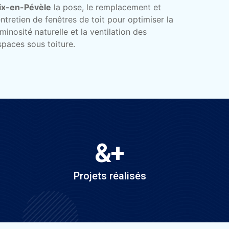
ix-en-Pévèle
la pose, le remplacement et
’entretien de fenêtres de toit pour optimiser la
uminosité naturelle et la ventilation des
spaces sous toiture.
&
+
Projets réalisés