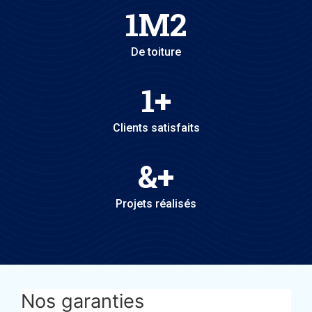
1
M2
De toiture
1
+
Clients satisfaits
&
+
Projets réalisés
Nos garanties