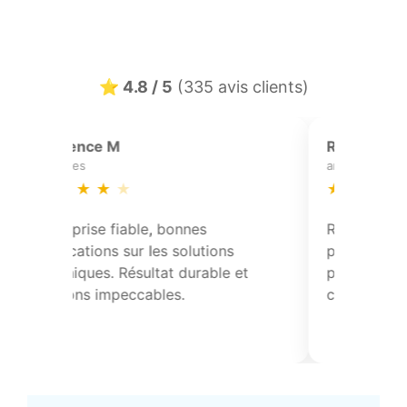
⭐ 4.8 / 5
(335 avis clients)
I Mahieu
bersee
★
★
★
★
★
 de toiture avec
Réfection partielle de toiture avec
ontrôle des
pose de solins et contrôle des
ravail propre et
points singuliers. Travail propre et
conforme.