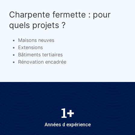
Charpente fermette : pour
quels projets ?
Maisons neuves
Extensions
Bâtiments tertiaires
Rénovation encadrée
1
+
Années d expérience