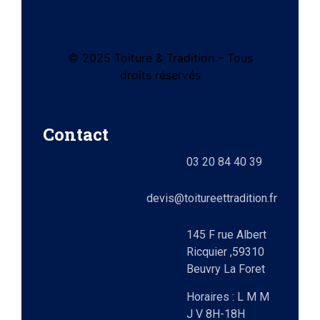
© 2025 Toiture & Tradition – Tous
tes
droits réservés
e)
Contact
ts
03 20 84 40 39
lez-
0)
elle
devis@toitureettradition.fr
ges
x
145 F rue Albert
Ricquier ,59310
Beuvry La Foret
9)
Horaires : L M M
J V 8H-18H
e