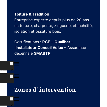
Toiture & Tradition
Entreprise experte depuis plus de 20 ans
en toiture, charpente, zinguerie, étanchéité,
isolation et ossature bois.
Certifications :
RGE
–
Qualibat
–
Installateur Conseil Velux
– Assurance
décennale
SMABTP
.
ns
s
Zones d' intervention
ises