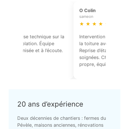
S Declercq
So
auchy-lez-orchies
her
★
★
★
★
★
★
Excellente maîtrise technique sur la
Ent
s
charpente et l’isolation. Équipe
exp
 et
ponctuelle, organisée et à l’écoute.
tec
fin
20 ans d’expérience
Deux décennies de chantiers : fermes du
Pévèle, maisons anciennes, rénovations