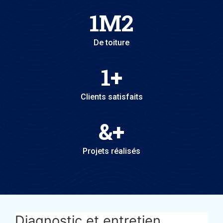
1
M2
De toiture
1
+
Clients satisfaits
&
+
Projets réalisés
Diagnostic et entretien