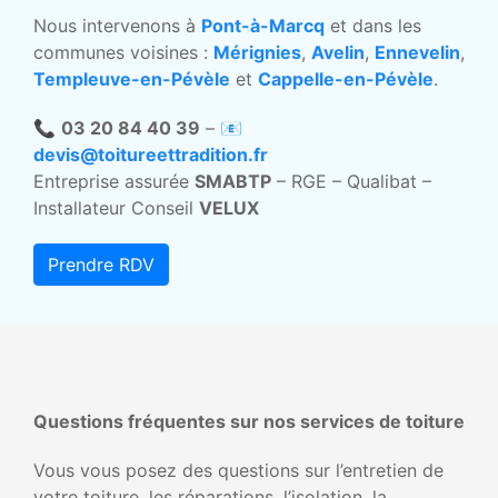
Nous intervenons à
Pont-à-Marcq
et dans les
communes voisines :
Mérignies
,
Avelin
,
Ennevelin
,
Templeuve-en-Pévèle
et
Cappelle-en-Pévèle
.
📞
03 20 84 40 39
– 📧
devis@toitureettradition.fr
Entreprise assurée
SMABTP
– RGE – Qualibat –
Installateur Conseil
VELUX
Prendre RDV
Questions fréquentes sur nos services de toiture
Vous vous posez des questions sur l’entretien de
votre toiture, les réparations, l’isolation, la