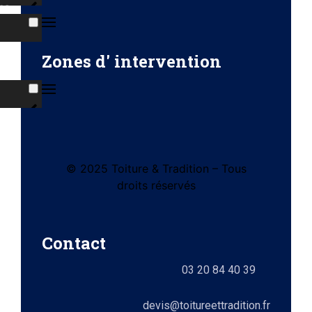
ns
s
Zones d' intervention
ises
© 2025 Toiture & Tradition – Tous
tes
droits réservés
e)
Contact
ts
03 20 84 40 39
lez-
0)
elle
devis@toitureettradition.fr