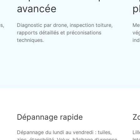
avancée
p
s,
Diagnostic par drone, inspection toiture,
Me
rapports détaillés et préconisations
vég
techniques.
ind
Dépannage rapide
Zo
Dépannage du lundi au vendredi : tuiles,
Lil
zinc, étanchéité, Velux, bâchage d’urgence,
Int