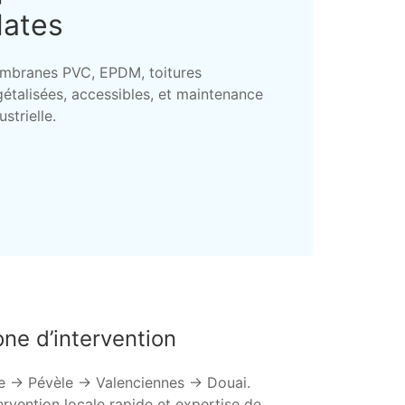
lates
mbranes PVC, EPDM, toitures
étalisées, accessibles, et maintenance
ustrielle.
ne d’intervention
le → Pévèle → Valenciennes → Douai.
ervention locale rapide et expertise de