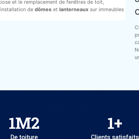
 pose et le remplacement de fenêtres de toit,
’installation de
dômes
et
lanterneaux
sur immeubles
C
p
c
N
u
1
M2
1
+
De toiture
Clients satisfaits