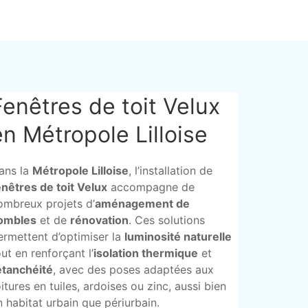
Fenêtres de toit Velux
en Métropole Lilloise
ans la
Métropole Lilloise
, l’installation de
enêtres de toit Velux
accompagne de
ombreux projets d’
aménagement de
ombles
et de
rénovation
. Ces solutions
ermettent d’optimiser la
luminosité naturelle
out en renforçant l’
isolation thermique
et
étanchéité
, avec des poses adaptées aux
oitures en tuiles, ardoises ou zinc, aussi bien
n habitat urbain que périurbain.