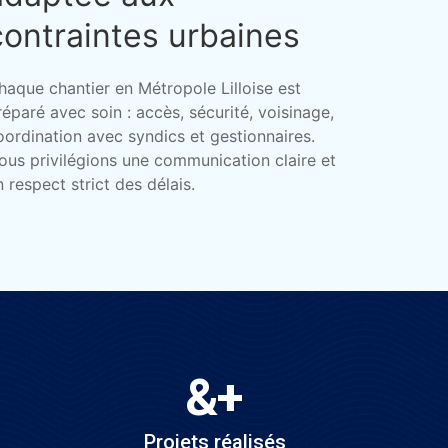
contraintes urbaines
haque chantier en Métropole Lilloise est
réparé avec soin : accès, sécurité, voisinage,
oordination avec syndics et gestionnaires.
ous privilégions une communication claire et
n respect strict des délais.
&
+
Projets réalisés