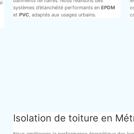
bâtiments tertiaires. Nous réalisons des
l
si
systèmes d’étanchéité performants en
EPDM
o
et
PVC
, adaptés aux usages urbains.
c
Isolation de toiture en Mét
Nous améliorons la performance énergétique des log