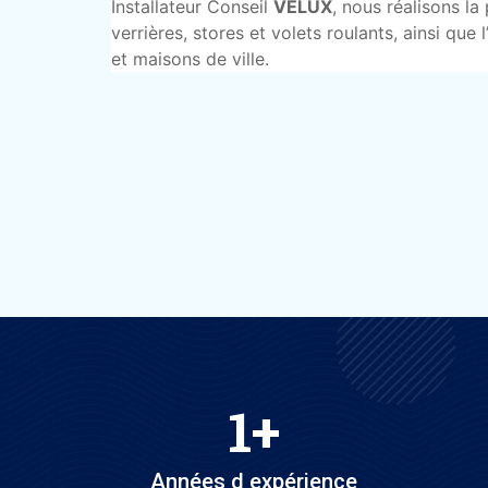
Installateur Conseil
VELUX
, nous réalisons la
verrières, stores et volets roulants, ainsi que l
et maisons de ville.
1
+
Années d expérience