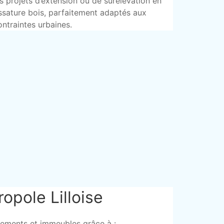
es projets d’extension ou de surélévation en
ssature bois, parfaitement adaptés aux
ontraintes urbaines.
ropole Lilloise
ements et immeubles grâce à :