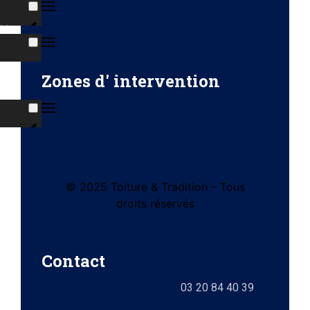
ns
s
Zones d' intervention
ises
© 2025 Toiture & Tradition – Tous
tes
droits réservés
e)
Contact
ts
03 20 84 40 39
lez-
0)