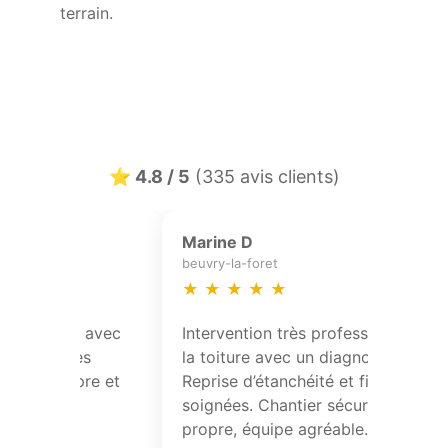
terrain.
⭐ 4.8 / 5
(335 avis clients)
Sophie Vasseur
Nicola
anzin
anzin
★
★
★
★
★
★
★
vec
Réfection partielle de toiture avec
Réfect
pose de solins et contrôle des
pose d
 et
points singuliers. Travail propre et
points 
conforme.
confo