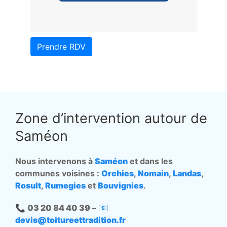
Prendre RDV
Zone d’intervention autour de
Saméon
Nous intervenons à
Saméon
et dans les
communes voisines :
Orchies
,
Nomain
,
Landas
,
Rosult
,
Rumegies
et
Bouvignies
.
📞
03 20 84 40 39
– 📧
devis@toitureettradition.fr