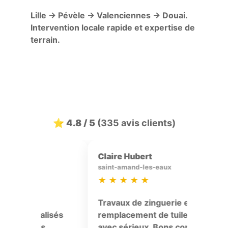
Lille → Pévèle → Valenciennes → Douai.
Intervention locale rapide et expertise de
terrain.
⭐ 4.8 / 5
(335 avis clients)
ic Picard
E Devos
le-lez-marchiennes
marly
★
★
★
★
★
★
★
★
★
aux de zinguerie et
Réfection partielle d
lacement de tuiles réalisés
pose de solins et con
 sérieux. Bons conseils
points singuliers. Tra