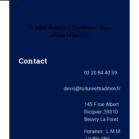
© 2025 Toiture & Tradition – Tous
n
droits réservés
ates
ie)
Contact
nts
03 20 84 40 39
-
devis@toitureettradition.fr
ages
145 F rue Albert
ux
Ricquier ,59310
Beuvry La Foret
99)
Horaires : L M M
J V 8H-18H