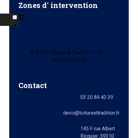
Zones d' intervention
ises
© 2025 Toiture & Tradition – Tous
tes
droits réservés
e)
Contact
ts
03 20 84 40 39
lez-
0)
elle
devis@toitureettradition.fr
ges
x
145 F rue Albert
Ricquier ,59310