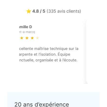
⭐ 4.8 / 5
(335 avis clients)
Camille Blanchard
hasnon
★
★
★
★
★
★
îtrise technique sur la
Réfection partielle de toiture
l’isolation. Équipe
pose de solins et contrôle de
rganisée et à l’écoute.
points singuliers. Travail prop
conforme.
20 ans d’expérience