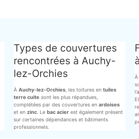
Types de couvertures
rencontrées à Auchy-
lez-Orchies
À
s
À
Auchy-lez-Orchies
, les toitures en
tuiles
l
terre cuite
sont les plus répandues,
E
complétées par des couvertures en
ardoises
r
et en
zinc
. Le
bac acier
est également présent
a
sur certaines dépendances et bâtiments
p
professionnels.