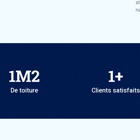
s
na
1
M2
1
+
De toiture
Clients satisfaits