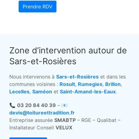
Prendre RDV
Zone d’intervention autour de
Sars-et-Rosières
Nous intervenons à
Sars-et-Rosières
et dans les
communes voisines :
Rosult
,
Rumegies
,
Brillon
,
Lecelles
,
Saméon
et
Saint-Amand-les-Eaux
.
📞
03 20 84 40 39
– 📧
devis@toitureettradition.fr
Entreprise assurée
SMABTP
– RGE – Qualibat –
Installateur Conseil
VELUX