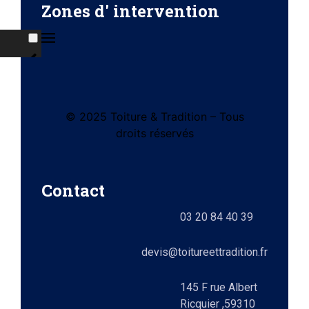
Zones d' intervention
ises
© 2025 Toiture & Tradition – Tous
tes
droits réservés
e)
Contact
ts
03 20 84 40 39
lez-
0)
elle
devis@toitureettradition.fr
ges
x
145 F rue Albert
Ricquier ,59310