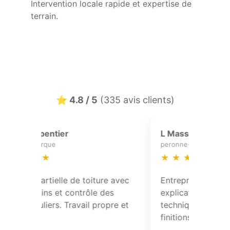
Intervention locale rapide et expertise de
terrain.
⭐ 4.8 / 5
(335 avis clients)
Marine M
camphin-en-pevele
★
★
★
★
★
ofessionnelle sur
Excellente maîtrise technique sur la
iagnostic précis.
charpente et l’isolation. Équipe
et finitions
ponctuelle, organisée et à l’écoute.
écurisé et
able.