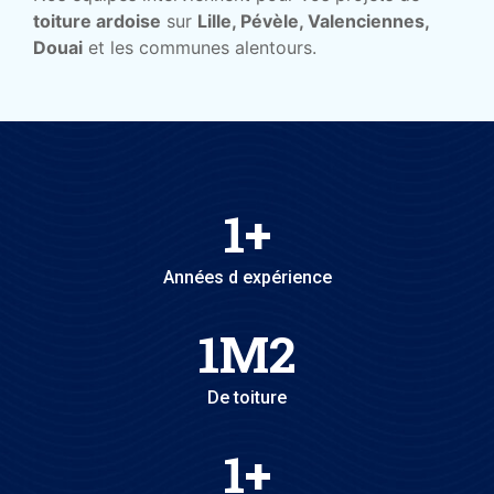
toiture ardoise
sur
Lille, Pévèle, Valenciennes,
Douai
et les communes alentours.
1
+
Années d expérience
1
M2
De toiture
1
+