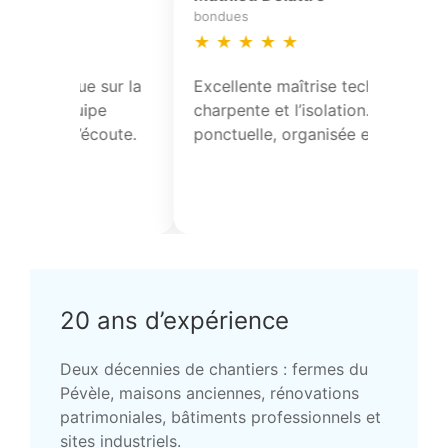
cysoing
lecelles
★
★
★
★
★
★
★
★
★
★
Intervention très professionnelle sur
Intervention t
la toiture avec un diagnostic précis.
la toiture ave
Reprise d’étanchéité et finitions
Reprise d’étan
soignées. Chantier sécurisé et
soignées. Chan
propre, équipe agréable.
propre, équip
20 ans d’expérience
Deux décennies de chantiers : fermes du
Pévèle, maisons anciennes, rénovations
patrimoniales, bâtiments professionnels et
sites industriels.