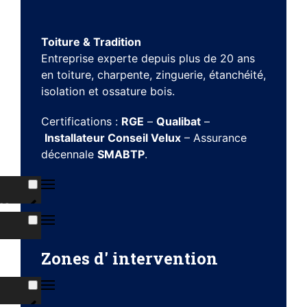
Toiture & Tradition
Entreprise experte depuis plus de 20 ans
en toiture, charpente, zinguerie, étanchéité,
isolation et ossature bois.
Certifications :
RGE
–
Qualibat
–
Installateur Conseil Velux
– Assurance
décennale
SMABTP
.
ns
s
Zones d' intervention
ises