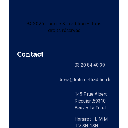
© 2025 Toiture & Tradition – Tous
tes
droits réservés
e)
Contact
ts
03 20 84 40 39
lez-
0)
elle
devis@toitureettradition.fr
ges
x
145 F rue Albert
Ricquier ,59310
Beuvry La Foret
9)
Horaires : L M M
J V 8H-18H
e