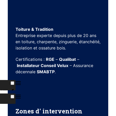
Toiture & Tradition
Entreprise experte depuis plus de 20 ans
en toiture, charpente, zinguerie, étanchéité,
isolation et ossature bois.
Certifications :
RGE
–
Qualibat
–
Installateur Conseil Velux
– Assurance
décennale
SMABTP
.
ns
s
Zones d' intervention
ises