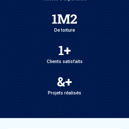
1
M2
De toiture
1
+
Clients satisfaits
&
+
Projets réalisés