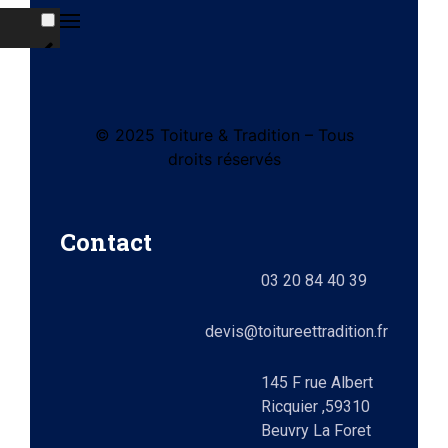
© 2025 Toiture & Tradition – Tous
tes
droits réservés
e)
Contact
ts
03 20 84 40 39
lez-
0)
elle
devis@toitureettradition.fr
ges
x
145 F rue Albert
Ricquier ,59310
Beuvry La Foret
9)