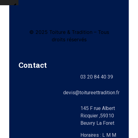
© 2025 Toiture & Tradition – Tous
tes
droits réservés
e)
Contact
ts
03 20 84 40 39
lez-
0)
elle
devis@toitureettradition.fr
ges
x
145 F rue Albert
Ricquier ,59310
Beuvry La Foret
9)
Horaires : L M M