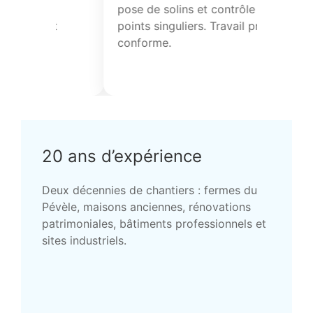
mplacement de tuiles réalisés avec
la toiture avec un 
rieux. Bons conseils techniques et
Reprise d’étanchéité
spect des délais annoncés.
soignées. Chantier 
propre, équipe agr
20 ans d’expérience
Deux décennies de chantiers : fermes du
Pévèle, maisons anciennes, rénovations
patrimoniales, bâtiments professionnels et
sites industriels.