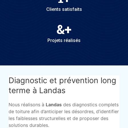
Clients satisfaits
&
+
Projets réalisés
Diagnostic et prévention long
terme à Landas
Nous réalisons à
Landas
des diagnostics complets
de toiture afin d’anticiper les désordres, d’identifier
les faiblesses structurelles et de proposer des
solutions durables.