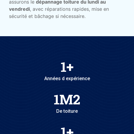
assurons le
dépannage toiture du lundi au
vendredi
, avec réparations rapides, mise en
sécurité et bâchage si nécessaire.
1
+
Années d expérience
1
M2
De toiture
1
+