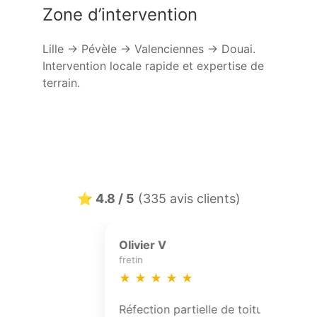
Zone d’intervention
Lille → Pévèle → Valenciennes → Douai.
Intervention locale rapide et expertise de
terrain.
⭐ 4.8 / 5
(335 avis clients)
edric G
L Piton
uvrages
coutiches
★
★
★
★
★
★
★
★
★
★
avaux de zinguerie et
Intervention très p