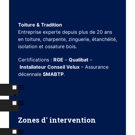
Toiture & Tradition
Entreprise experte depuis plus de 20 ans
en toiture, charpente, zinguerie, étanchéité,
isolation et ossature bois.
Certifications :
RGE
–
Qualibat
–
Installateur Conseil Velux
– Assurance
décennale
SMABTP
.
ns
s
Zones d' intervention
ises