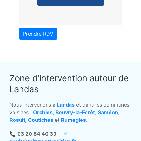
Prendre RDV
Zone d’intervention autour de
Landas
Nous intervenons à
Landas
et dans les communes
voisines :
Orchies
,
Beuvry-la-Forêt
,
Saméon
,
Rosult
,
Coutiches
et
Rumegies
.
📞
03 20 84 40 39
– 📧