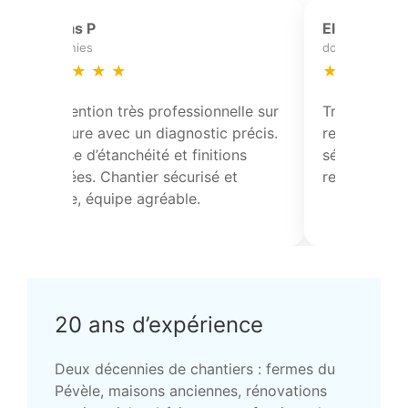
Marine C
templeuve-en-pevele
★
★
★
★
★
de toiture avec
Réfection partielle de toiture avec
ontrôle des
pose de solins et contrôle des
avail propre et
points singuliers. Travail propre et
conforme.
20 ans d’expérience
Deux décennies de chantiers : fermes du
Pévèle, maisons anciennes, rénovations