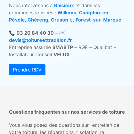
Nous intervenons à
Baisieux
et dans les
communes voisines :
Willems
,
Camphin-en-
Pévèle
,
Chéreng
,
Gruson
et
Forest-sur-Marque
.
📞
03 20 84 40 39
– 📧
devis@toitureettradition.fr
Entreprise assurée
SMABTP
– RGE – Qualibat –
Installateur Conseil
VELUX
Prendre RDV
Questions fréquentes sur nos services de toiture
Vous vous posez des questions sur l’entretien de
votre toiture, les réparations, l’isolation, la