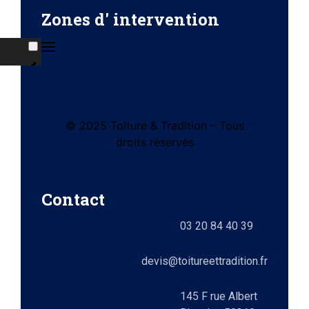
Zones d' intervention
ises
© 2025 Toiture & Tradition – Tous
tes
droits réservés
e)
Contact
ts
03 20 84 40 39
lez-
0)
elle
devis@toitureettradition.fr
ges
x
145 F rue Albert