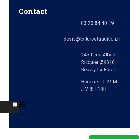
e)
Contact
ts
03 20 84 40 39
lez-
0)
elle
devis@toitureettradition.fr
ges
x
145 F rue Albert
Ricquier ,59310
Beuvry La Foret
9)
Horaires : L M M
J V 8H-18H
e