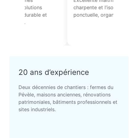
c
Intervention très professionnelle sur
Excellen
la toiture avec un diagnostic précis.
charpent
t
Reprise d’étanchéité et finitions
ponctuel
soignées. Chantier sécurisé et
propre, équipe agréable.
20 ans d’expérience
Deux décennies de chantiers : fermes du
Pévèle, maisons anciennes, rénovations
patrimoniales, bâtiments professionnels et
sites industriels.