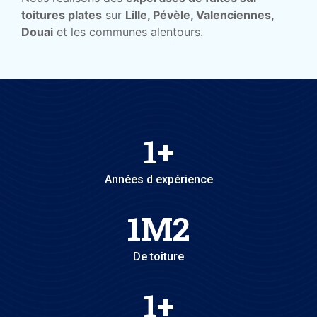
toitures plates
sur
Lille, Pévèle, Valenciennes,
Douai
et les communes alentours.
1
+
Années d expérience
1
M2
De toiture
1
+