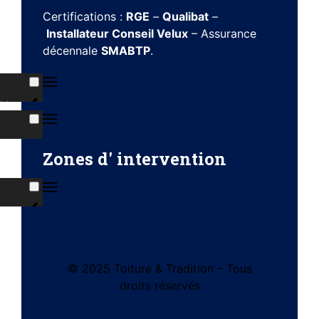
Certifications :
RGE
–
Qualibat
–
Installateur Conseil Velux
– Assurance
décennale
SMABTP
.
ns
s
Zones d' intervention
ises
© 2025 Toiture & Tradition – Tous
tes
droits réservés