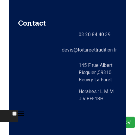
e)
Contact
ts
03 20 84 40 39
lez-
0)
elle
devis@toitureettradition.fr
ges
x
145 F rue Albert
Ricquier ,59310
Beuvry La Foret
9)
Horaires : L M M
J V 8H-18H
e
Demande de RDV