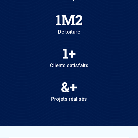
1
M2
De toiture
1
+
Clients satisfaits
&
+
Projets réalisés