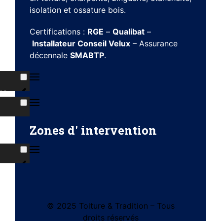
isolation et ossature bois.
Certifications :
RGE
–
Qualibat
–
Installateur Conseil Velux
– Assurance
décennale
SMABTP
.
ns
s
Zones d' intervention
ises
© 2025 Toiture & Tradition – Tous
tes
droits réservés