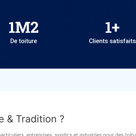
1
M2
1
+
De toiture
Clients satisfaits
e & Tradition ?
iculiers, entreprises, syndics et industries pour des toitu