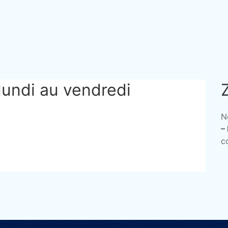
lundi au vendredi
N
–
c