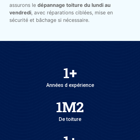
assurons le
dépannage toiture du lundi au
vendredi
, avec réparations ciblées, mise en
sécurité et bâchage si nécessaire.
1
+
Années d expérience
1
M2
De toiture