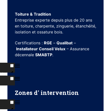
Toiture & Tradition
Entreprise experte depuis plus de 20 ans
en toiture, charpente, zinguerie, étanchéité,
isolation et ossature bois.
Certifications :
RGE
–
Qualibat
–
Installateur Conseil Velux
– Assurance
décennale
SMABTP
.
ns
s
Zones d' intervention
ises