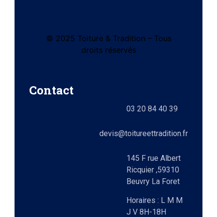
© 2025 Toiture & Tradition – Tous
tes
droits réservés
e)
Contact
ts
03 20 84 40 39
lez-
0)
elle
devis@toitureettradition.fr
ges
x
145 F rue Albert
Ricquier ,59310
Beuvry La Foret
9)
Horaires : L M M
J V 8H-18H
e