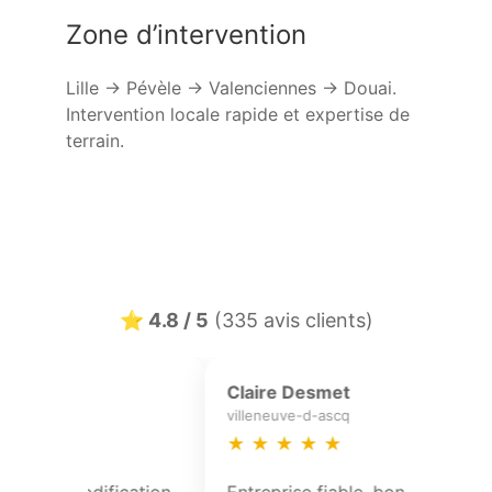
Zone d’intervention
Lille → Pévèle → Valenciennes → Douai.
Intervention locale rapide et expertise de
terrain.
⭐ 4.8 / 5
(335 avis clients)
Marine Mahieu
Camille Lefran
mons-en-pevele
la-madeleine
★
★
★
★
★
★
★
★
★
★
Réfection partielle de toiture avec
Excellente maîtr