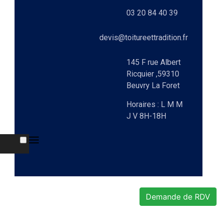
ts
03 20 84 40 39
lez-
0)
elle
devis@toitureettradition.fr
ges
x
145 F rue Albert
Ricquier ,59310
Beuvry La Foret
9)
Horaires : L M M
J V 8H-18H
e
Demande de RDV
re