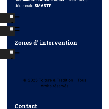
décennale
SMABTP
.
ns
s
Zones d' intervention
ises
© 2025 Toiture & Tradition – Tous
tes
droits réservés
e)
Contact