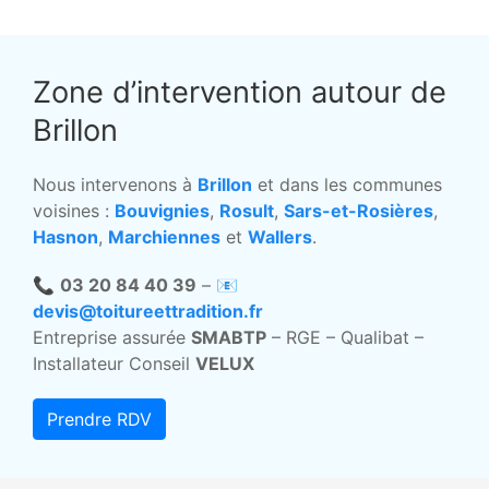
Zone d’intervention autour de
Brillon
Nous intervenons à
Brillon
et dans les communes
voisines :
Bouvignies
,
Rosult
,
Sars-et-Rosières
,
Hasnon
,
Marchiennes
et
Wallers
.
📞
03 20 84 40 39
– 📧
devis@toitureettradition.fr
Entreprise assurée
SMABTP
– RGE – Qualibat –
Installateur Conseil
VELUX
Prendre RDV