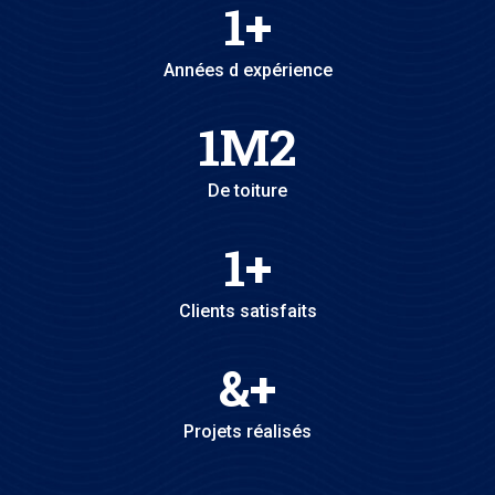
1
+
Années d expérience
1
M2
De toiture
1
+
Clients satisfaits
&
+
Projets réalisés