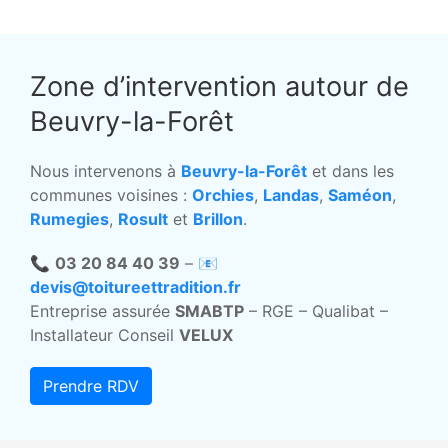
Zone d’intervention autour de
Beuvry-la-Forêt
Nous intervenons à
Beuvry-la-Forêt
et dans les
communes voisines :
Orchies
,
Landas
,
Saméon
,
Rumegies
,
Rosult
et
Brillon
.
📞
03 20 84 40 39
– 📧
devis@toitureettradition.fr
Entreprise assurée
SMABTP
– RGE – Qualibat –
Installateur Conseil
VELUX
Prendre RDV