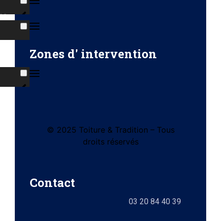
ns
s
Zones d' intervention
ises
© 2025 Toiture & Tradition – Tous
tes
droits réservés
e)
Contact
ts
03 20 84 40 39
lez-
0)
elle