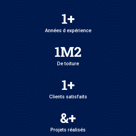
1
+
Années d expérience
1
M2
De toiture
1
+
Clients satisfaits
&
+
Projets réalisés