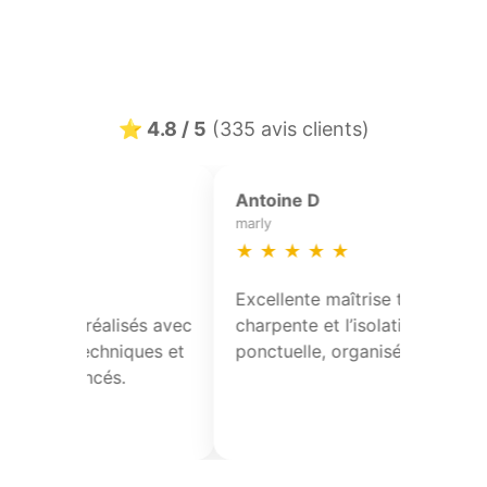
⭐ 4.8 / 5
(335 avis clients)
Thomas M
Nicolas Desm
aix-en-pevele
merignies
★
★
★
★
★
★
★
★
★
★
Réfection partielle de toiture avec
Réfection part
pose de solins et contrôle des
pose de solins
points singuliers. Travail propre et
points singulie
conforme.
conforme.