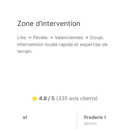
Zone d’intervention
Lille → Pévèle → Valenciennes → Douai.
Intervention locale rapide et expertise de
terrain.
⭐ 4.8 / 5
(335 avis clients)
Emilie B
cappelle-en-pevele
b