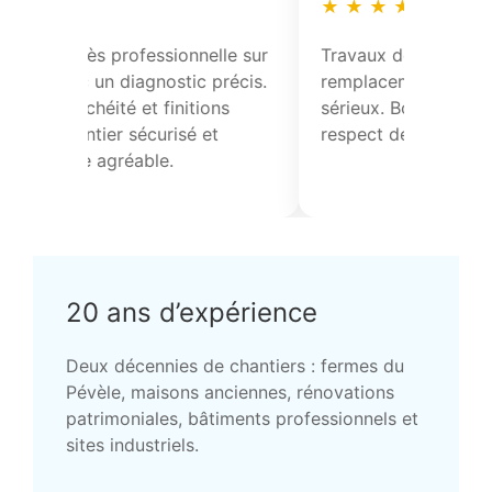
★
★
★
★
★
ture avec
Entreprise fiable, bonnes
I
 des
explications sur les solutions
l
propre et
techniques. Résultat durable et
R
finitions impeccables.
20 ans d’expérience
Deux décennies de chantiers : fermes du
Pévèle, maisons anciennes, rénovations
patrimoniales, bâtiments professionnels et
sites industriels.