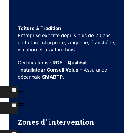
Toiture & Tradition
Entreprise experte depuis plus de 20 ans
en toiture, charpente, zinguerie, étanchéité,
isolation et ossature bois.
Certifications :
RGE
–
Qualibat
–
Installateur Conseil Velux
– Assurance
décennale
SMABTP
.
ns
s
Zones d' intervention
ises