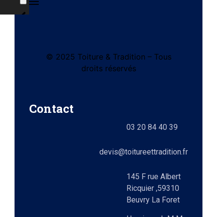
© 2025 Toiture & Tradition – Tous
tes
droits réservés
e)
Contact
ts
03 20 84 40 39
lez-
0)
elle
devis@toitureettradition.fr
ges
x
145 F rue Albert
Ricquier ,59310
Beuvry La Foret
9)