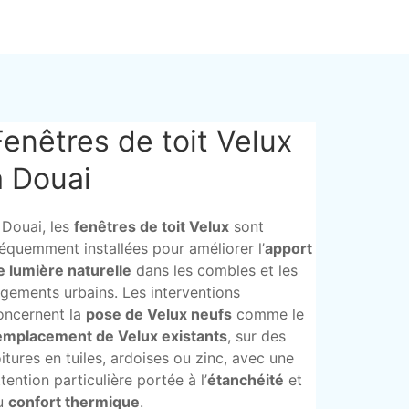
Fenêtres de toit Velux
à Douai
 Douai, les
fenêtres de toit Velux
sont
réquemment installées pour améliorer l’
apport
e lumière naturelle
dans les combles et les
ogements urbains. Les interventions
oncernent la
pose de Velux neufs
comme le
emplacement de Velux existants
, sur des
oitures en tuiles, ardoises ou zinc, avec une
ttention particulière portée à l’
étanchéité
et
u
confort thermique
.