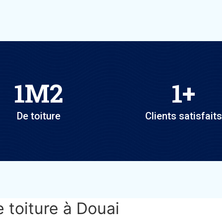
1
M2
1
+
De toiture
Clients satisfaits
e toiture à Douai