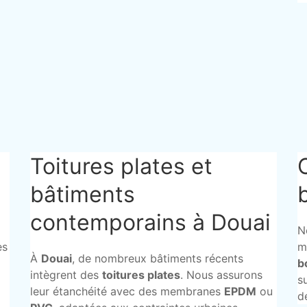
Toitures plates et
bâtiments
contemporains à Douai
N
es
m
À
Douai
, de nombreux bâtiments récents
b
intègrent des
toitures plates
. Nous assurons
s
leur étanchéité avec des membranes
EPDM
ou
d