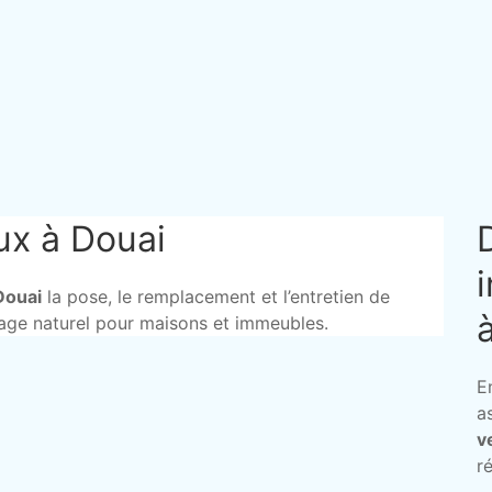
lux à Douai
Douai
la pose, le remplacement et l’entretien de
airage naturel pour maisons et immeubles.
E
a
v
r