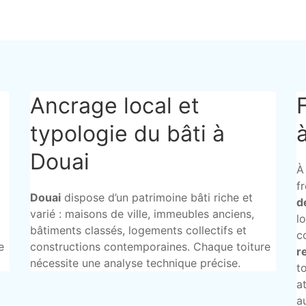
Ancrage local et
typologie du bâti à
Douai
À
f
Douai
dispose d’un patrimoine bâti riche et
d
varié : maisons de ville, immeubles anciens,
l
bâtiments classés, logements collectifs et
c
e
constructions contemporaines. Chaque toiture
r
nécessite une analyse technique précise.
t
a
a