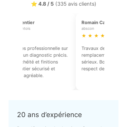
⭐ 4.8 / 5
(335 avis clients)
Elodie Delattre
douai
★
★
★
★
★
chnique sur la
Travaux de zinguerie et
on. Équipe
remplacement de tuiles réalisés avec
et à l’écoute.
sérieux. Bons conseils techniques et
respect des délais annoncés.
20 ans d’expérience