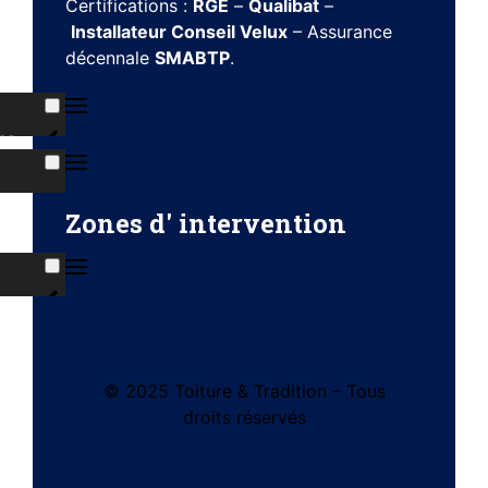
Certifications :
RGE
–
Qualibat
–
Installateur Conseil Velux
– Assurance
décennale
SMABTP
.
ns
s
Zones d' intervention
ises
© 2025 Toiture & Tradition – Tous
tes
droits réservés