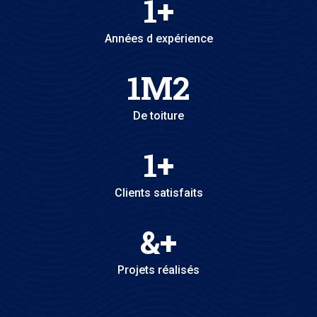
1
+
Années d expérience
1
M2
De toiture
1
+
Clients satisfaits
&
+
Projets réalisés