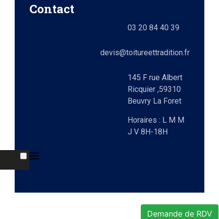
e)
Contact
ts
03 20 84 40 39
lez-
0)
elle
devis@toitureettradition.fr
ges
x
145 F rue Albert
Ricquier ,59310
Beuvry La Foret
9)
Horaires : L M M
J V 8H-18H
e
Demande de RDV